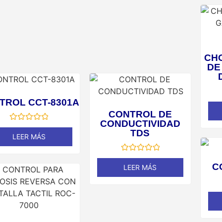
CH
DE
TROL CCT-8301A
CONTROL DE
CONDUCTIVIDAD
Valorado
TDS
en
LEER MÁS
0
de
5
Valorado
en
C
LEER MÁS
0
de
5