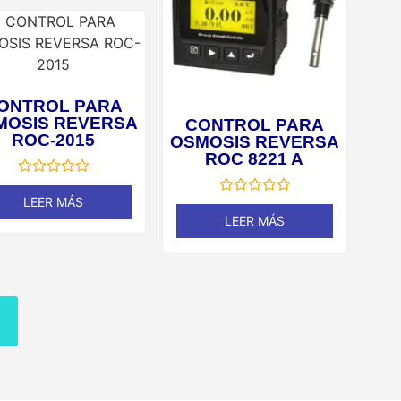
ONTROL PARA
MOSIS REVERSA
CONTROL PARA
ROC-2015
OSMOSIS REVERSA
ROC 8221 A
Valorado
en
LEER MÁS
Valorado
0
en
LEER MÁS
de
0
5
de
5