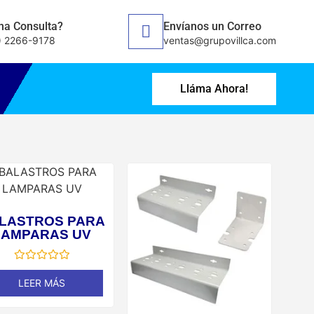
na Consulta?
Envíanos un Correo
) 2266-9178
ventas@grupovillca.com
Lláma Ahora!
LASTROS PARA
LAMPARAS UV
Valorado
en
LEER MÁS
0
de
5