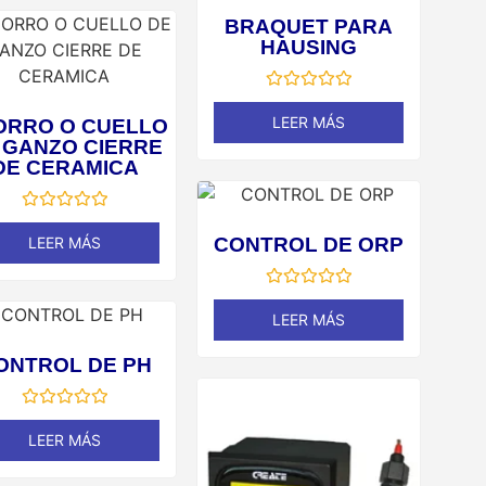
BRAQUET PARA
HAUSING
Valorado
en
LEER MÁS
ORRO O CUELLO
0
 GANZO CIERRE
de
5
DE CERAMICA
Valorado
en
CONTROL DE ORP
LEER MÁS
0
de
5
Valorado
en
LEER MÁS
0
de
5
ONTROL DE PH
Valorado
en
LEER MÁS
0
de
5