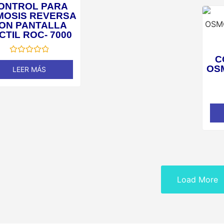
ONTROL PARA
MOSIS REVERSA
ON PANTALLA
CTIL ROC- 7000
C
Valorado
en
OS
LEER MÁS
0
de
5
Load More