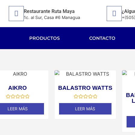
Restaurante Ruta Maya
¿Algu
1c. al Sur, Casa #6 Managua
+(505
PRODUCTOS
CONTACTO
AIKRO
BALASTRO WATTS
BA
Valorado
Valorado
en
en
LEER MÁS
LEER MÁS
0
0
de
de
5
5