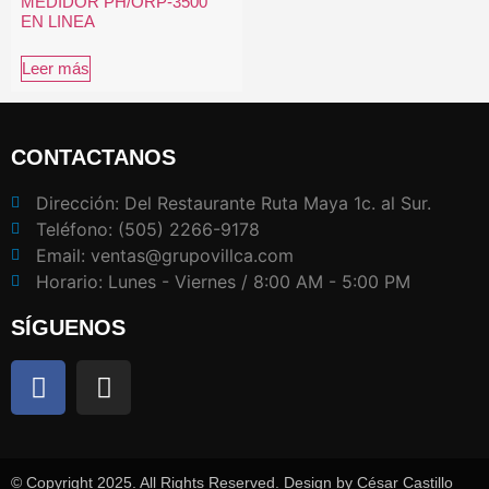
MEDIDOR PH/ORP-3500
EN LINEA
Leer más
CONTACTANOS
Dirección: Del Restaurante Ruta Maya 1c. al Sur.
Teléfono: (505) 2266-9178
Email: ventas@grupovillca.com
Horario: Lunes - Viernes / 8:00 AM - 5:00 PM
SÍGUENOS
© Copyright 2025. All Rights Reserved. Design by César Castillo