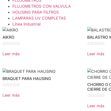
FLUJOMETROS
FLUJOMETROS CON VALVULA
HOUSING PARA FILTROS
LAMPARAS UV COMPLETAS
Línea Industrial
AIKRO
BALASTRO 
Valorado
Valorado
en
en
Leer más
Leer más
0
0
de
de
5
5
BRAQUET PARA HAUSING
CHORRO O 
CIERRE DE 
Valorado
en
Leer más
0
de
Valorado
5
en
Leer más
0
de