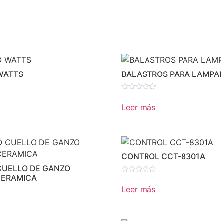
WATTS
BALASTROS PARA LAMPA
Valorado
en
Leer más
0
de
5
CONTROL CCT-8301A
CUELLO DE GANZO
CERAMICA
Valorado
en
Leer más
0
de
5