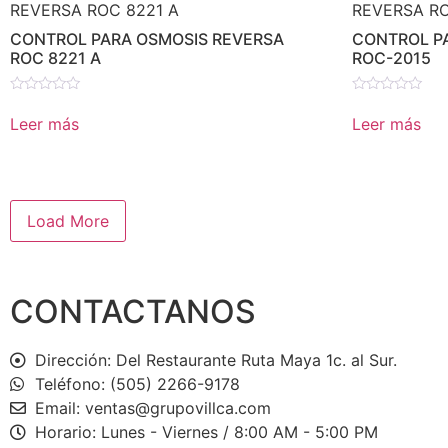
CONTROL PARA OSMOSIS REVERSA
CONTROL P
ROC 8221 A
ROC-2015
Valorado
Valorado
en
en
Leer más
Leer más
0
0
de
de
5
5
Load More
CONTACTANOS
Dirección: Del Restaurante Ruta Maya 1c. al Sur.
Teléfono: (505) 2266-9178
Email: ventas@grupovillca.com
Horario: Lunes - Viernes / 8:00 AM - 5:00 PM