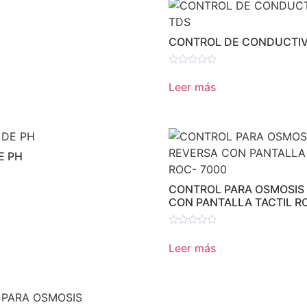
CONTROL DE CONDUCTIV
Valorado
en
Leer más
0
de
5
E PH
CONTROL PARA OSMOSIS
CON PANTALLA TACTIL R
Valorado
en
Leer más
0
de
5