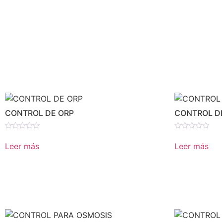
5
CONTROL DE ORP
CONTROL D
Valorado
Valorado
en
en
Leer más
Leer más
0
0
de
de
5
5