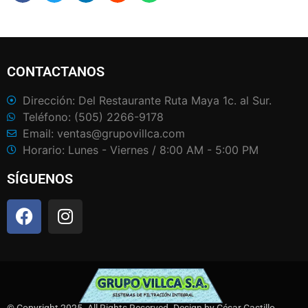
CONTACTANOS
Dirección: Del Restaurante Ruta Maya 1c. al Sur.
Teléfono: (505) 2266-9178
Email: ventas@grupovillca.com
Horario: Lunes - Viernes / 8:00 AM - 5:00 PM
SÍGUENOS
© Copyright 2025. All Rights Reserved. Design by César Castillo